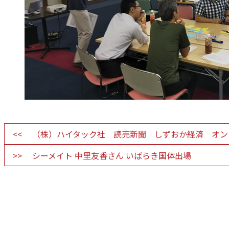
（株）ハイタック社 読売新聞 しずおか経済 オン
シーメイト 中里友香さん いばらき国体出場